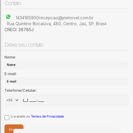
Jardim Olímpia
,
Jaú
,
São Paulo
,
Brasil
Contato
1434165900
recepcao@jmimovel.com.br
Rua Quintino Bocaiúva
,
480
,
Centro
,
Jaú
,
SP
,
Brasil
CRECI: 26785J
Deixe seu contato
Nome:
E-mail:
Telefone/Celular:
Li e aceito os
Termos de Privacidade