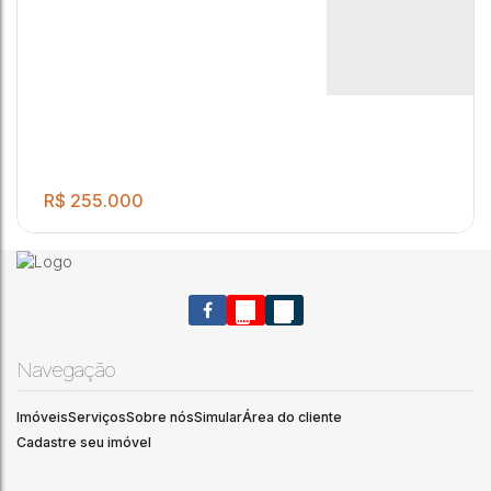
R$
255.000
Navegação
Imóveis
Serviços
Sobre nós
Simular
Área do cliente
Cadastre seu imóvel
EXCELENTE APARTAMENTO EM JAU
2
1
1
1