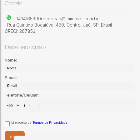
Vila Carvalho
,
Jaú
,
São Paulo
,
Brasil
Contato
1434165900
recepcao@jmimovel.com.br
Rua Quintino Bocaiúva
,
480
,
Centro
,
Jaú
,
SP
,
Brasil
CRECI: 26785J
Deixe seu contato
Nome:
E-mail:
Telefone/Celular:
Li e aceito os
Termos de Privacidade