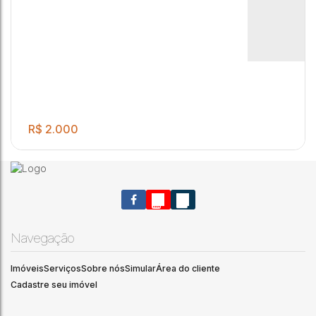
R$
2.000
Navegação
Imóveis
Serviços
Sobre nós
Simular
Área do cliente
Cadastre seu imóvel
Excelente Imóvel para locação
2
1
3