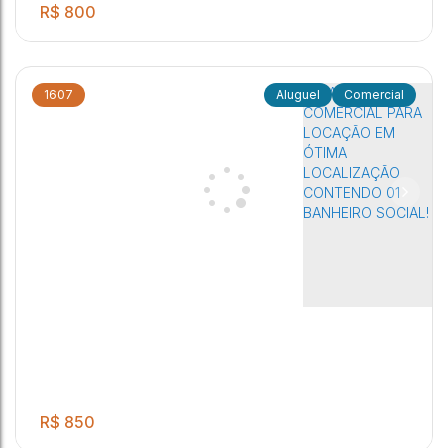
R$
800
1607
Comercial
.00
Sala comercial para locação na Galeria de Colina em Jaú.
55
m²
ALUGUEL + COND+ IPTU
Distrito Industrial
,
Jaú
,
São Paulo
,
Brasil
R$
850