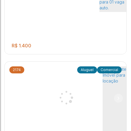
Centro
,
Jaú
,
Brasil
R$
1.400
2174
Comercial
Salão comercial com 02 repartições com frente para rua e
1
espaço para cozinha e garagem para 01 vaga auto. ALUGUEL
+ IPTU
Centro
,
Jaú
,
São Paulo
,
Brasil