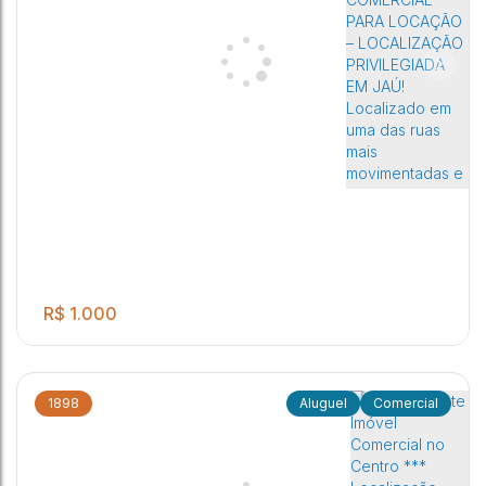
.00
Sala comercial para locação na GALERIA DA COLINA EM JAÚ !
40
m²
ALUGUEL + COND + IPTU
Distrito Industrial
,
Jaú
,
São Paulo
,
Brasil
R$
1.000
1898
Comercial