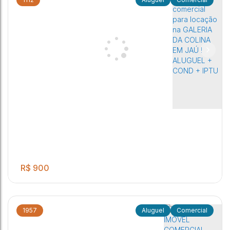
Salão amplo contendo 01 banheiro social
1
Vila Industrial
,
Jaú
,
São Paulo
,
Brasil
R$
900
1957
Comercial