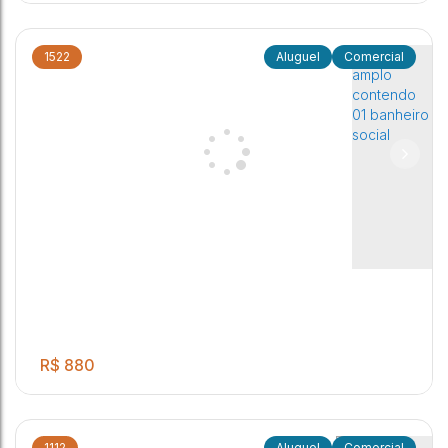
1522
Comercial
SALA COMERCIAL PARA LOCAÇÃO EM ÓTIMA
1
LOCALIZAÇÃO CONTENDO 01 BANHEIRO SOCIAL!
Jardim Cila de Lúcio Bauab
,
Jaú
,
São Paulo
,
Brasil
R$
880
1112
Comercial