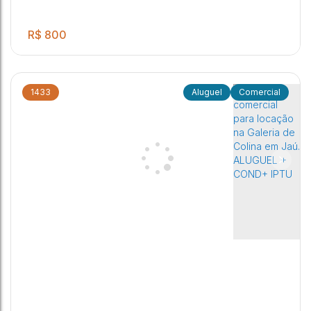
R$
800
1433
Comercial
SALA COMERCIAL PARA LOCAÇÃO NA GALERIA DA COLINA
EM JAÚ! ALUGUEL + CONDOMINIO + IPTU
Distrito Industrial
,
Jaú
,
São Paulo
,
Brasil