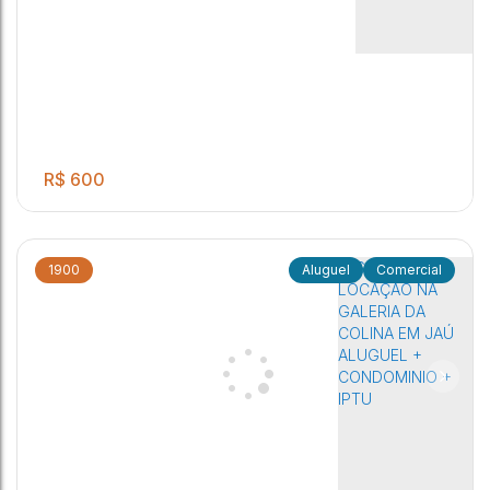
Centro
,
Jaú
,
São Paulo
,
Brasil
R$
600
1900
Comercial
.00
Excelente sala para localização no centro contendo 01
1
40
m²
banheiro e com 40 m²!
Centro
,
Jaú
,
São Paulo
,
Brasil