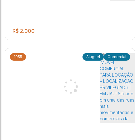
R$
2.000
1955
Comercial
Excelente Imóvel para locação
2
1
3
Vila Carvalho
,
Jaú
,
São Paulo
,
Brasil