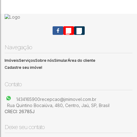
Sala comercial para locação
1
1
Navegação
Centro
,
Jaú
,
São Paulo
,
Brasil
Imóveis
Serviços
Sobre nós
Simular
Área do cliente
Cadastre seu imóvel
Contato
1434165900
recepcao@jmimovel.com.br
Rua Quintino Bocaiúva
,
480
,
Centro
,
Jaú
,
SP
,
Brasil
CRECI: 26785J
Deixe seu contato