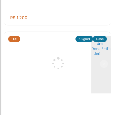
R$
1.200
1191
Casa
Casa, Vila Netinho - Jaú
2
1
1
1
Vila Netinho Prado
,
Jaú
,
Brasil