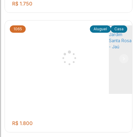
R$
1.750
1065
Casa
Casa, Jardim Dona Emília - Jaú
2
1
2
1
Jardim Dona Emília
,
Jaú
,
São Paulo
,
Brasil
R$
1.800