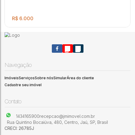
R$
6.000
Navegação
Imóveis
Serviços
Sobre nós
Simular
Área do cliente
Cadastre seu imóvel
.00
Casa, Vila Hilst - Jaú
4
2
4
2
600
m²
Vila Hilst
,
Jaú
,
São Paulo
,
Brasil
Contato
1434165900
recepcao@jmimovel.com.br
Rua Quintino Bocaiúva
,
480
,
Centro
,
Jaú
,
SP
,
Brasil
CRECI: 26785J