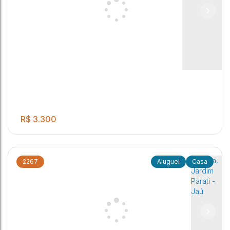
Casa, Centro - Jaú
3
2
2
1
1
.00
550
m²
Centro
,
Jaú
,
São Paulo
,
Brasil
R$
3.300
2267
Casa