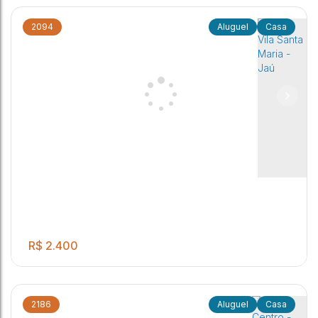
2094
Casa
Casa, Jardim Santa Rosa - Jaú
2
1
2
Jardim Santa Rosa
,
Jaú
,
São Paulo
,
Brasil
R$
2.400
2186
Casa