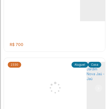
R$
700
2330
Casa
.00
Casa, Jardim Olaria - Distrito de Potunduva
2
1
2
125
m²