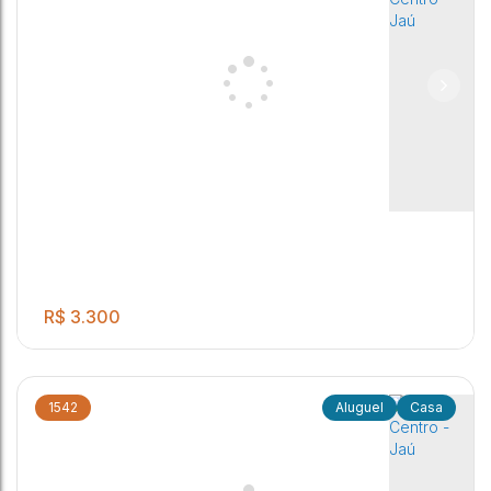
Casa, Vila Santa Maria - Jaú
4
2
2
3
2
Vila Santa Maria
,
Jaú
,
São Paulo
,
Brasil
R$
3.300
1542
Casa