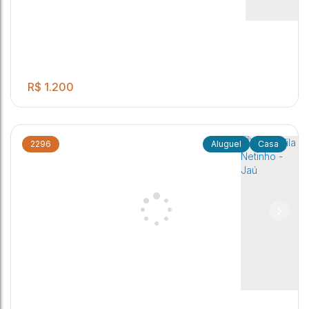
Jardim Olaria (Potunduva)
,
Jaú
,
São Paulo
,
Brasil
R$
1.200
2296
Casa
Casa, Jardim Nova Jaú - Jaú
3
1
2
1
1
Jardim Nova Jaú
,
Jaú
,
São Paulo
,
Brasil