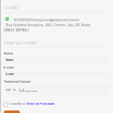
Sacada Garagem para vaga auto. ALUGUEL + COND + IPTU
Centro
,
Bauru
,
São Paulo
,
Brasil
Contato
1434165900
recepcao@jmimovel.com.br
Rua Quintino Bocaiúva
,
480
,
Centro
,
Jaú
,
SP
,
Brasil
CRECI: 26785J
Deixe seu contato
Nome:
E-mail:
Telefone/Celular:
Li e aceito os
Termos de Privacidade