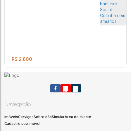
R$
2.800
Navegação
Imóveis
Serviços
Sobre nós
Simular
Área do cliente
02 Quartos com armário planejado sendo 01 com suíte Sala
2
1
1
1
Cadastre seu imóvel
com painel Banheiro Social Cozinha com armários Lavanderia